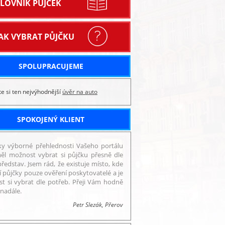
SLOVNÍK PŮJČEK
JAK VYBRAT PŮJČKU
SPOLUPRACUJEME
te si ten nejvýhodnější
úvěr na auto
SPOKOJENÝ KLIENT
ky výborné přehlednosti Vašeho portálu
ěl možnost vybrat si půjčku přesně dle
ředstav. Jsem rád, že existuje místo, kde
í půjčky pouze ověření poskytovatelé a je
t si vybrat dle potřeb. Přeji Vám hodně
 nadále.
Petr Slezák, Přerov