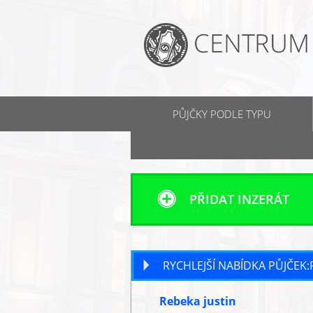
PŮJČKY PODLE TYPU
KONTAKT
PŘIDAT INZERÁT
RYCHLEJŠÍ NABÍDKA PŮJČE
Rebeka justin