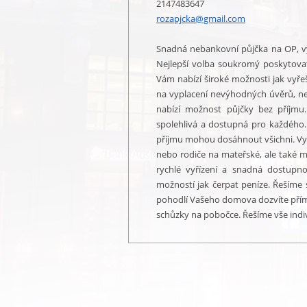
2147483647
rozapjcka@gmail.com
Snadná nebankovní půjčka na OP, vyp
Nejlepší volba soukromý poskytovat
Vám nabízí široké možnosti jak vyřeš
na vyplacení nevýhodných úvěrů, ne
nabízí možnost půjčky bez příjmu.
spolehlivá a dostupná pro každého.
příjmu mohou dosáhnout všichni. Využ
nebo rodiče na mateřské, ale také m
rychlé vyřízení a snadná dostupno
možností jak čerpat peníze. Řešíme s
pohodlí Vašeho domova dozvíte přím
schůzky na pobočce. Řešíme vše indi