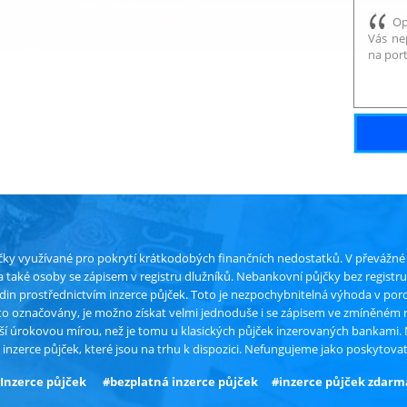
Op
Vás ne
na port
čky využívané pro pokrytí krátkodobých finančních nedostatků. V převážné v
 a také osoby se zápisem v registru dlužníků. Nebankovní půjčky bez regist
in prostřednictvím inzerce půjček. Toto je nezpochybnitelná výhoda v por
sto označovány, je možno získat velmi jednoduše i se zápisem ve zmíněném 
ší úrokovou mírou, než je tomu u klasických půjček inzerovaných bankami. N
 inzerce půjček, které jsou na trhu k dispozici. Nefungujeme jako poskytovat
Inzerce půjček
#bezplatná inzerce půjček
#inzerce půjček zdarm