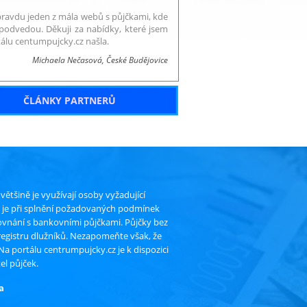
ravdu jeden z mála webů s půjčkami, kde
podvedou. Děkuji za nabídky, které jsem
álu centumpujcky.cz našla.
Michaela Nečasová, České Budějovice
ČLÁNKY PARTNERŮ
ětšině je využívají osoby vyžadující
ru je při splnění požadovaných podmínek
ovnání s bankovními půjčkami. Půjčky bez
registru dlužníků. Nezapomeňte však, že
a portálu centrumpujcky.cz je k dispozici
el půjček.
a