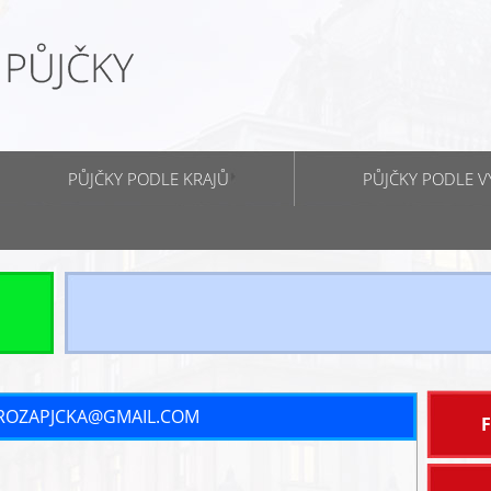
PŮJČKY PODLE KRAJŮ
PŮJČKY PODLE V
K:ROZAPJCKA@GMAIL.COM