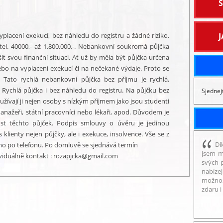
lacení exekucí, bez náhledu do registru a žádné riziko.
el. 40000,- až 1.800.000,-. Nebankovní soukromá půjčka
it svou finanční situaci. Ať už by měla být půjčka určena
bo na vyplacení exekucí či na nečekané výdaje. Proto se
 Tato rychlá nebankovní půjčka bez příjmu je rychlá,
 Rychlá půjčka i bez náhledu do registru. Na půjčku bez
Sjednej
ívají ji nejen osoby s nízkým příjmem jako jsou studenti
anažeři, státní pracovníci nebo lékaři, apod. Důvodem je
st těchto půjček. Podpis smlouvy o úvěru je jedinou
 klienty nejen půjčky, ale i exekuce, insolvence. Vše se z
Dí
o po telefonu. Po domluvě se sjednává termín
jsem m
viduálně kontakt : rozapjcka@gmail.com
svých p
nabízej
možnos
zdaru i